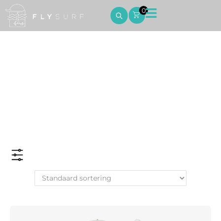
0
Accesories
Home
Accesories