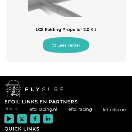
LCS Folding Propellor 2.0 Kit
Lees verder
EFOIL LINKS EN PARTNERS
efoil.nl
efoilracing.nl
efoil.racing
liftfoils.com
QUICK LINKS