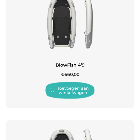
BlowFish 4’9
€
660,00
Toevoegen aan
winkelwagen