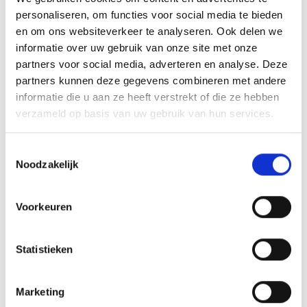
personaliseren, om functies voor social media te bieden
en om ons websiteverkeer te analyseren. Ook delen we
informatie over uw gebruik van onze site met onze
partners voor social media, adverteren en analyse. Deze
partners kunnen deze gegevens combineren met andere
informatie die u aan ze heeft verstrekt of die ze hebben
verzameld op basis van uw gebruik van hun services.
Elite Hand Controller
€
890,00
T
Noodzakelijk
o
Toevoegen aan
winkelwagen
e
s
Voorkeuren
t
e
m
Statistieken
m
i
Marketing
n