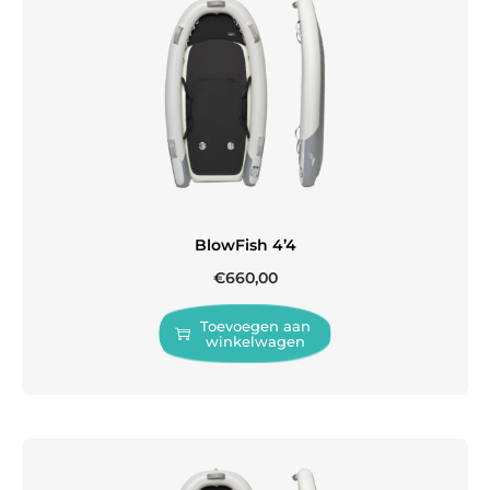
BlowFish 4’4
€
660,00
Toevoegen aan
winkelwagen