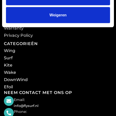
e
QUICK LINKS
Home
Weigeren
Shop
Warranty
Privacy Policy
CATEGORIEËN
Wing
Surf
Kite
Wake
DownWind
Efoil
NEEM CONTACT MET ONS OP
Email:
info@flysurf.nl
Phone: