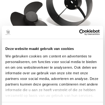
Deze website maakt gebruik van cookies
We gebruiken cookies om content en advertenties te
personaliseren, om functies voor social media te bieden
LCS Fixed Propellor Kit
en om ons websiteverkeer te analyseren. Ook delen we
informatie over uw gebruik van onze site met onze
partners voor social media, adverteren en analyse. Deze
Het Lift Connect System (LCS) Propeller Kit beschikt over
partners kunnen deze gegevens combineren met andere
informatie die u aan ze heeft verstrekt of die ze hebben
een innovatief click-and-lock mechanisme, waarmee je
verzameld op basis van uw gebruik van hun services.
propelleronderdelen eenvoudig kunt wisselen zonder
gereedschap. Installeer simpelweg de LCS Base Plate en