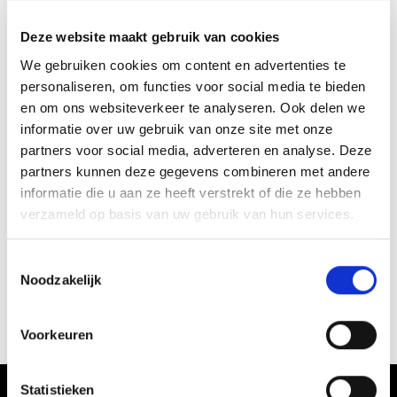
Deze website maakt gebruik van cookies
We gebruiken cookies om content en advertenties te
personaliseren, om functies voor social media te bieden
en om ons websiteverkeer te analyseren. Ook delen we
informatie over uw gebruik van onze site met onze
partners voor social media, adverteren en analyse. Deze
partners kunnen deze gegevens combineren met andere
informatie die u aan ze heeft verstrekt of die ze hebben
4’4 x 30L Surf
verzameld op basis van uw gebruik van hun services.
€
2.190,00
T
Opties
selecteren
Noodzakelijk
o
e
s
Voorkeuren
t
e
m
Statistieken