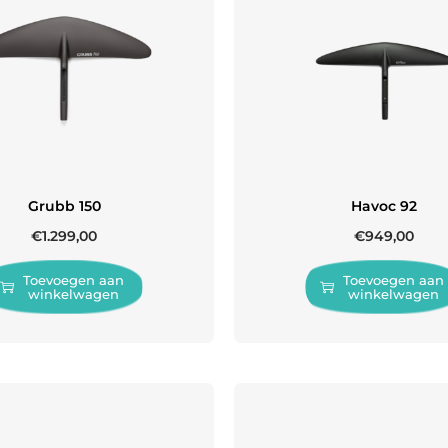
Grubb 150
Havoc 92
€
1.299,00
€
949,00
Toevoegen aan
Toevoegen aan
winkelwagen
winkelwagen