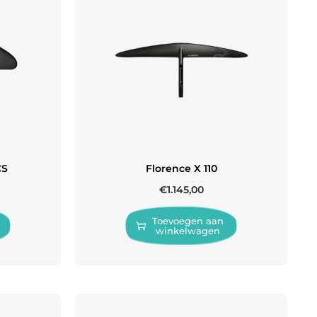
CS
Florence X 110
€
1.145,00
Toevoegen aan
winkelwagen