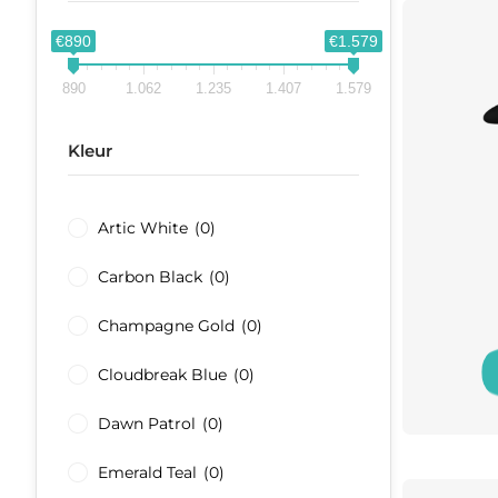
€890
€1.579
890
1.062
1.235
1.407
1.579
Kleur
Artic White
(0)
Carbon Black
(0)
Champagne Gold
(0)
Cloudbreak Blue
(0)
Dawn Patrol
(0)
Emerald Teal
(0)