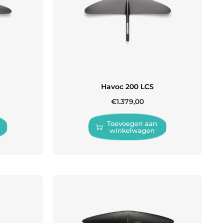
Havoc 200 LCS
€
1.379,00
Toevoegen aan
winkelwagen