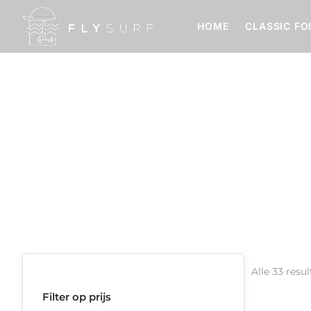
HOME
CLASSIC FO
Surf Foil Foils
Home
Surf Foil Foils
Alle 33 res
Filter op prijs