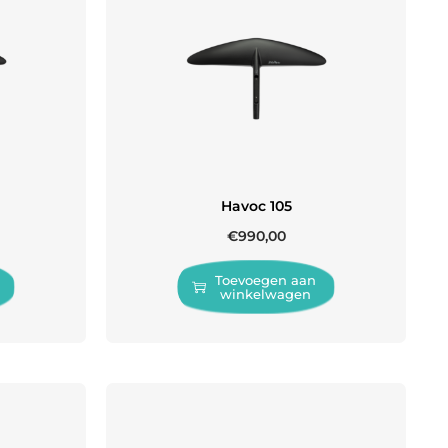
Havoc 105
€
990,00
Toevoegen aan
winkelwagen