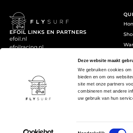
QU
Ho
EFOIL LINKS EN PARTNERS
Sho
efoil.nl
War
efoilracing.nl
efoil.racing
Priv
Deze website maakt gebru
liftfoils.com
We gebruiken cookies om c
bieden en om ons websitev
site met onze partners vo
combineren met andere inf
uw gebruik van hun servic
T