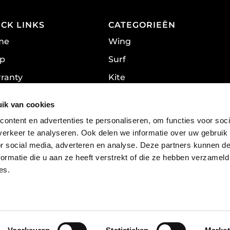
ICK LINKS
CATEGORIEËN
me
Wing
p
Surf
ranty
Kite
acy Policy
Wake
ik van cookies
DownWind
ontent en advertenties te personaliseren, om functies voor soci
Efoil
erkeer te analyseren. Ook delen we informatie over uw gebruik
or social media, adverteren en analyse. Deze partners kunnen 
ormatie die u aan ze heeft verstrekt of die ze hebben verzameld
es.