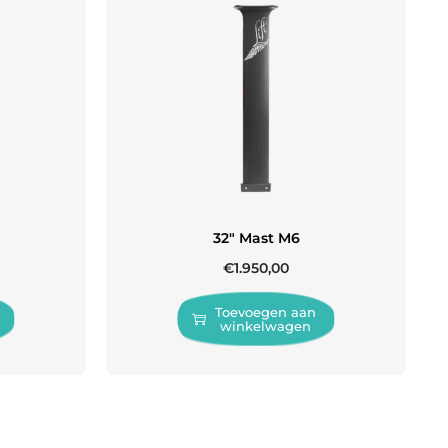
32″ Mast M6
€
1.950,00
Toevoegen aan
winkelwagen