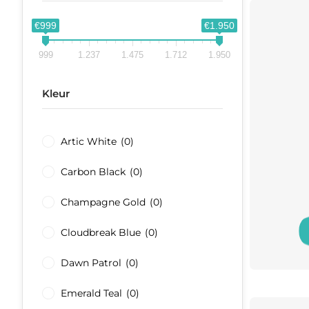
€999
€1.950
999
1.237
1.475
1.712
1.950
Kleur
Artic White
(0)
Carbon Black
(0)
Champagne Gold
(0)
Cloudbreak Blue
(0)
Dawn Patrol
(0)
Emerald Teal
(0)