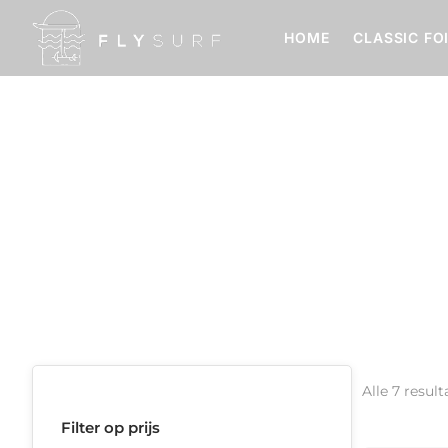
HOME
CLASSIC FO
Wake Foil Masts
Home
Wake Foil Masts
Alle 7 resu
Filter op prijs