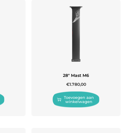
28″ Mast M6
€
1.780,00
Toevoegen aan
winkelwagen