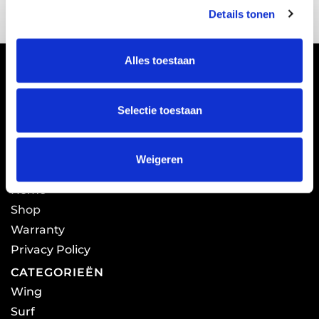
Details tonen
s
e
l
Alles toestaan
e
c
t
EFOIL LINKS EN PARTNERS
Selectie toestaan
i
efoil.nl
efoilracing.nl
efoil.racing
liftfoils.com
e
Weigeren
QUICK LINKS
Home
Shop
Warranty
Privacy Policy
CATEGORIEËN
Wing
Surf