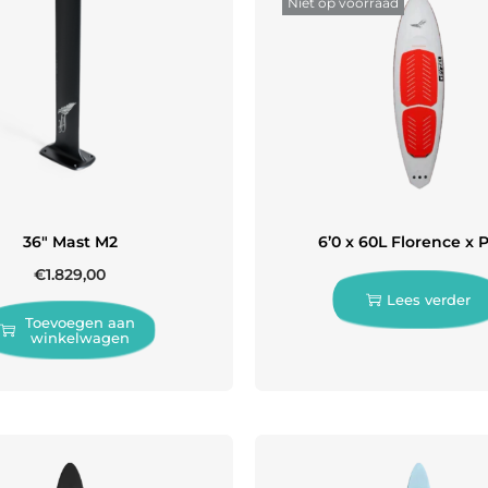
Niet op voorraad
36″ Mast M2
6’0 x 60L Florence x 
€
1.829,00
Lees verder
Toevoegen aan
winkelwagen