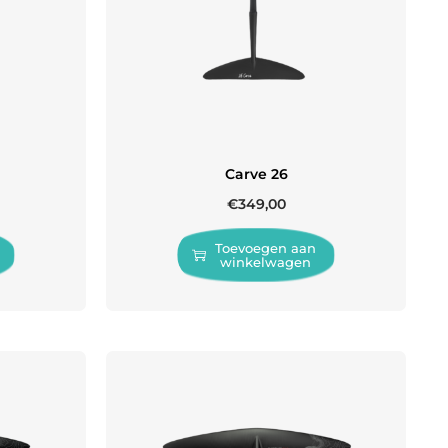
Carve 26
€
349,00
Toevoegen aan
winkelwagen