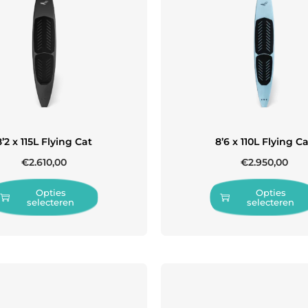
8’2 x 115L Flying Cat
8’6 x 110L Flying C
€
2.610,00
€
2.950,00
Opties
Opties
selecteren
selecteren