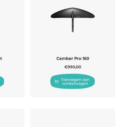
at
Camber Pro 160
€
990,00
Toevoegen aan
winkelwagen