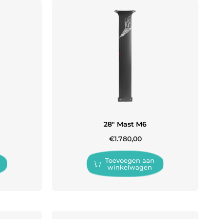
28″ Mast M6
€
1.780,00
Toevoegen aan
winkelwagen