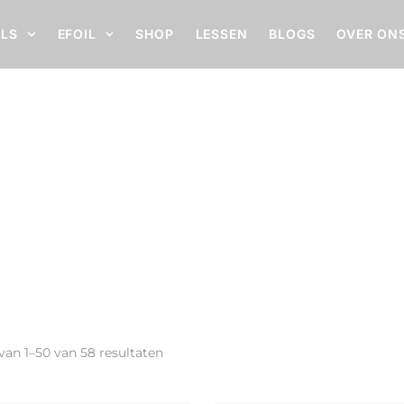
ILS
EFOIL
SHOP
LESSEN
BLOGS
OVER ON
 van
1
–
50
van 58 resultaten