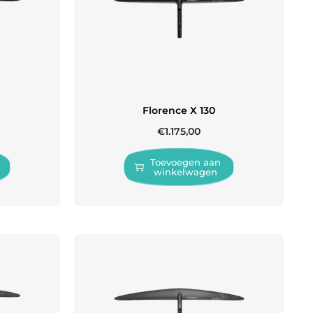
Florence X 130
€
1.175,00
Toevoegen aan
winkelwagen