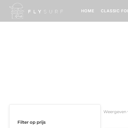
HOME
CLASSIC FO
Downwind Foil
Home
Downwind Foil
Weergeven
Filter op prijs