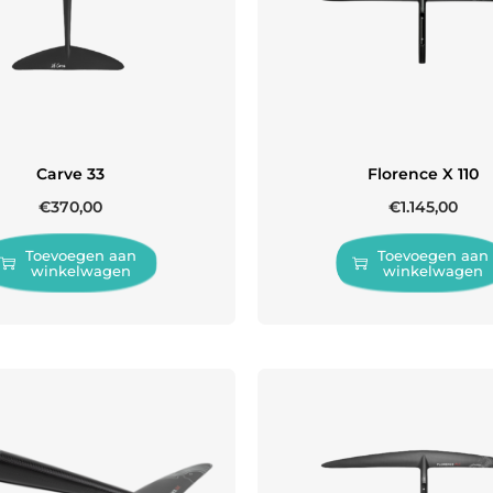
Carve 33
Florence X 110
€
370,00
€
1.145,00
Toevoegen aan
Toevoegen aan
winkelwagen
winkelwagen