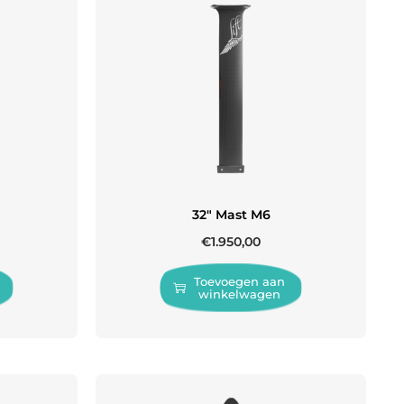
32″ Mast M6
€
1.950,00
Toevoegen aan
winkelwagen