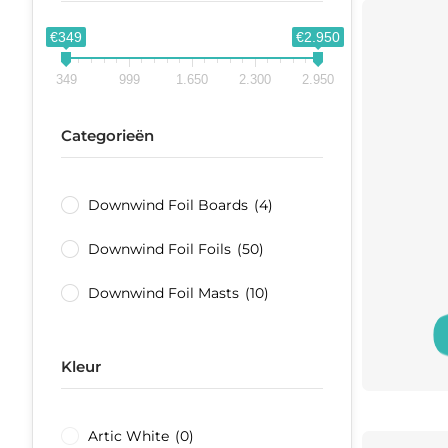
€349
€2.950
349
999
1.650
2.300
2.950
Categorieën
Downwind Foil Boards
(4)
Downwind Foil Foils
(50)
Downwind Foil Masts
(10)
Kleur
Artic White
(0)