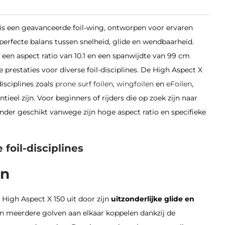
is een geavanceerde foil-wing, ontworpen voor ervaren
n perfecte balans tussen snelheid, glide en wendbaarheid.
een aspect ratio van 10.1 en een spanwijdte van 99 cm
restaties voor diverse foil-disciplines.
De High Aspect X
isciplines zoals
prone surf foilen
,
wingfoilen
en
eFoilen
,
tieel zijn.
Voor beginners of rijders die op zoek zijn naar
inder geschikt vanwege zijn hoge aspect ratio en specifieke
 foil-disciplines
en
e High Aspect X 150 uit door zijn
uitzonderlijke glide en
n meerdere golven aan elkaar koppelen dankzij de