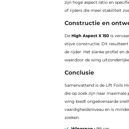
zijn hoge aspect ratio en speci
of rijders die meer stabiliteit zo
Constructie en ontw
De
High Aspect X 150
is vervaa
stijve constructie.
Dit resulteer
de rijder.
Het slanke profiel en
waardoor de wing uitzonderlijke 
Conclusie
Samenvattend is de Lift Foils H
die op zoek zijn naar maximale p
wing biedt ongeëvenaarde snelhe
vaardigheidsniveau en is minder 
zoeken.
Wingspan :
99 cm