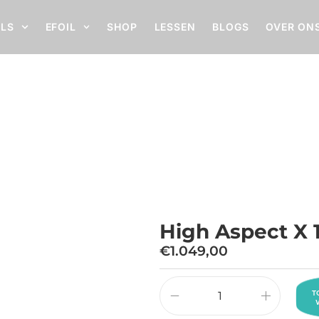
ILS
EFOIL
SHOP
LESSEN
BLOGS
OVER ON
High Aspect X 150
Home
High Aspect X 150
High Aspect X 
€
1.049,00
T