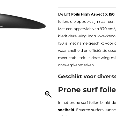
De
Lift Foils High Aspect X 150
foilers die op zoek zijn naar ee
Met een oppervlak van 970 cm², 
biedt deze wing indrukwekkende p
150 is met name geschikt voor d
waar snelheid en efficiëntie essen
meer stabiliteit, is deze wing m
ontwerpkenmerken.
Geschikt voor diverse
Prone surf foil
In het prone surf foilen blinkt d
snelheid
.
Ervaren surfers kunne