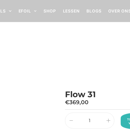
ILS
EFOIL
SHOP
LESSEN
BLOGS
OVER ON
Flow 31
Home
Flow 31
Flow 31
€
369,00
T