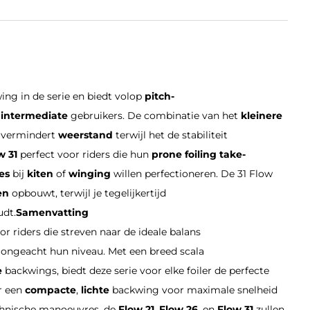
ng in de serie en biedt volop
pitch-
n
intermediate
gebruikers. De combinatie van het
kleinere
e vermindert
weerstand
terwijl het de stabiliteit
w 31
perfect voor riders die hun
prone foiling take-
bes
bij
kiten
of
winging
willen perfectioneren. De 31 Flow
en
opbouwt, terwijl je tegelijkertijd
dt.
Samenvatting
r riders die streven naar de ideale balans
, ongeacht hun niveau. Met een breed scala
e
backwings, biedt deze serie voor elke foiler de perfecte
ar een
compacte
,
lichte
backwing voor maximale snelheid
chnische manoeuvres, de
Flow 21
,
Flow 26
, en
Flow 31
zullen