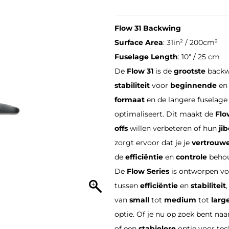
Flow 31 Backwing
Surface Area
: 31in² / 200cm²
Fuselage Length
: 10″ / 25 cm
De
Flow 31
is de
grootste
backwi
stabiliteit
voor
beginnende
e
formaat
en de langere fuselag
optimaliseert. Dit maakt de
Flo
offs
willen verbeteren of hun
ji
zorgt ervoor dat je je
vertrouw
de
efficiëntie
en
controle
behou
De
Flow Series
is ontworpen voo
tussen
efficiëntie
en
stabiliteit
van
small
tot
medium
tot
larg
optie. Of je nu op zoek bent na
of een
stabielere
optie voor te