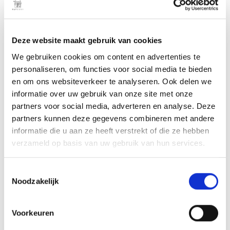
TOEVOEGEN AAN
WINKELWAGEN
Deze website maakt gebruik van cookies
Blowfish
is het ultieme
eFoil avontuuraccessoire
dat
We gebruiken cookies om content en advertenties te
alles kan: vliegen over water en jouw favoriete watercraft
personaliseren, om functies voor social media te bieden
en om ons websiteverkeer te analyseren. Ook delen we
van onstopbare veelzijdigheid voorzien. Of je nu leert
informatie over uw gebruik van onze site met onze
rijden of je setup uitbreidt,
Blowfish
zorgt voor epische
partners voor social media, adverteren en analyse. Deze
ritten en onvergetelijke herinneringen.
partners kunnen deze gegevens combineren met andere
informatie die u aan ze heeft verstrekt of die ze hebben
Dankzij de extra drijfvermogen geeft
Blowfish
nieuwe
verzameld op basis van uw gebruik van hun services.
rijders de kans om een board te kiezen waarmee ze
kunnen groeien. Het helpt je met vertrouwen en in de
T
juiste vorm leren eFoilen. Voor ervaren rijders
Noodzakelijk
o
transformeert
Blowfish
je
Lift board
niet alleen in een
e
veelzijdige opblaasbare boot, maar dient het ook als een
s
Voorkeuren
opblaasbare loopbrug — ideaal voor visexcursies of je
t