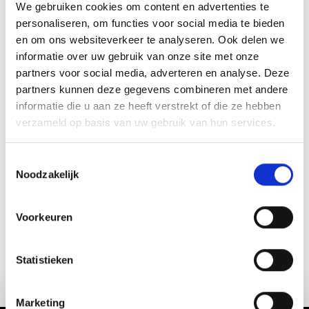
stable platform allows you to focus less on balance and
We gebruiken cookies om content en advertenties te
more on surfing. In small, soft waves, this foil provides
personaliseren, om functies voor social media te bieden
plenty of lift and enough power to connect multiple
en om ons websiteverkeer te analyseren. Ook delen we
informatie over uw gebruik van onze site met onze
waves seamlessly.
partners voor social media, adverteren en analyse. Deze
If you’re new to foiling, this is a great wing to start with
partners kunnen deze gegevens combineren met andere
for surf, wake, and wing foiling—but don’t worry, you’ll
informatie die u aan ze heeft verstrekt of die ze hebben
verzameld op basis van uw gebruik van hun services.
never outgrow it. It’s an excellent choice for an all-around
quiver.
T
Wingspan :
82.5
Noodzakelijk
o
Surface Area :
955
e
Surface Area :
148
s
Voorkeuren
t
Aspect Ratio :
7.1
e
m
Statistieken
m
i
Marketing