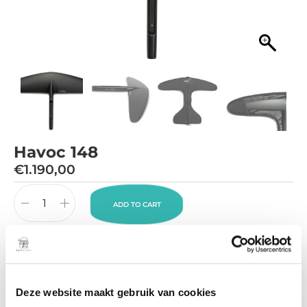
Havoc 148
€
1.190,00
ADD TO CART
148 Havoc Wing
The
148 Havoc
is one of our easiest wings to ride yet. This
Deze website maakt gebruik van cookies