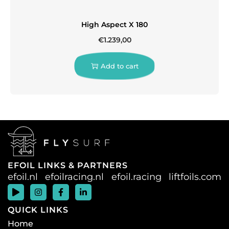
High Aspect X 180
€
1.239,00
Add to cart
EFOIL LINKS & PARTNERS
efoil.nl
efoilracing.nl
efoil.racing
liftfoils.com
QUICK LINKS
Home