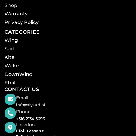
Shop
Warranty
Privacy Policy
CATEGORIES
Wing
Surf
Kite
Wake
DownWind
Efoil
CONTACT US
Email:
info@flysurf.nl
Phone:
+316 2134 3696
Location
Efoil Lessons: