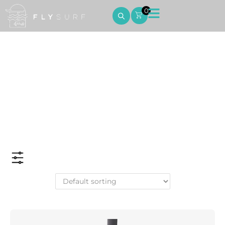
0
Kite Foil
Home
Kite Foil