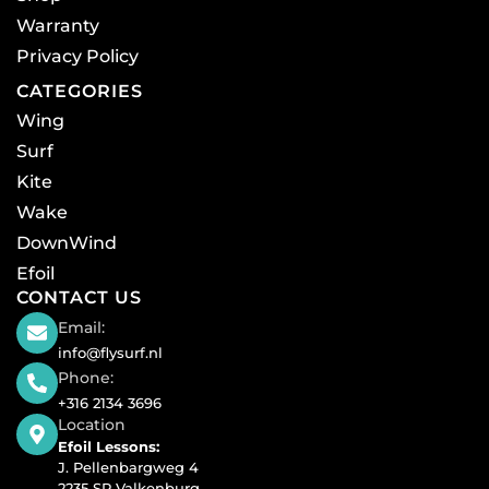
Warranty
Privacy Policy
CATEGORIES
Wing
Surf
Kite
Wake
DownWind
Efoil
CONTACT US
Email:
info@flysurf.nl
Phone:
+316 2134 3696
Location
Efoil Lessons:
J. Pellenbargweg 4
2235 SP Valkenburg