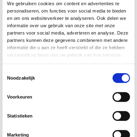
COLOUR
We gebruiken cookies om content en advertenties te
Jet Black
personaliseren, om functies voor social media te bieden
en om ons websiteverkeer te analyseren. Ook delen we
informatie over uw gebruik van onze site met onze
partners voor social media, adverteren en analyse. Deze
partners kunnen deze gegevens combineren met andere
informatie die u aan ze heeft verstrekt of die ze hebben
ADD TO CART
verzameld op basis van uw gebruik van hun services.
T
Noodzakelijk
o
4’8 40L Board
– The Quiver Killer
e
s
De
4’8 40L
is de ultieme “quiver killer” board, een
Voorkeuren
t
alleskunner voor verschillende soorten foiling. Het biedt
e
voldoende volume voor prone foiling en werkt daarnaast
m
Statistieken
ook uitstekend als wing board, zelfs voor zwaardere riders
m
die een board willen dat bij hen past in elke discipline. Als
i
Marketing