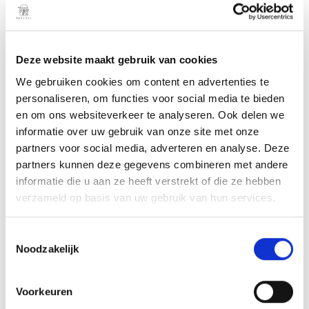
COLOUR
Jet Black
Deze website maakt gebruik van cookies
We gebruiken cookies om content en advertenties te
personaliseren, om functies voor social media te bieden
en om ons websiteverkeer te analyseren. Ook delen we
ADD TO CART
informatie over uw gebruik van onze site met onze
partners voor social media, adverteren en analyse. Deze
partners kunnen deze gegevens combineren met andere
informatie die u aan ze heeft verstrekt of die ze hebben
4’8 40L – The Quiver Killer
verzameld op basis van uw gebruik van hun services.
The
4’8 40L
is the ultimate board for foilers seeking
versatility. This easy-to-ride board provides excellent
T
Noodzakelijk
o
buoyancy for
prone foiling
while also serving as a perfect
e
sinker wing board
. If you want one board to cover all
s
Voorkeuren
your foiling needs, this is the ideal choice.
t