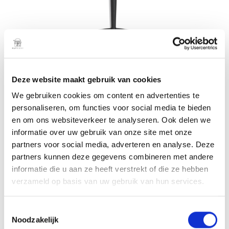
Deze website maakt gebruik van cookies
We gebruiken cookies om content en advertenties te
Surf v2 48
personaliseren, om functies voor social media te bieden
€
399,00
en om ons websiteverkeer te analyseren. Ook delen we
informatie over uw gebruik van onze site met onze
TOEVOEGEN AAN
WINKELWAGEN
partners voor social media, adverteren en analyse. Deze
partners kunnen deze gegevens combineren met andere
informatie die u aan ze heeft verstrekt of die ze hebben
verzameld op basis van uw gebruik van hun services.
48 Surf V2
Our largest and most stable wing.
T
Pairs well with 200 Surf and other larger frontwings
Noodzakelijk
o