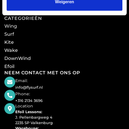
Warranty
Weigeren
Privacy Policy
CATEGORIEËN
Wing
Surf
Kite
Wake
DownWind
Efoil
NEEM CONTACT MET ONS OP
Email:
info@flysurf.nl
Phone:
+316 2134 3696
Location
Efoil Lessons:
J. Pellenbargweg 4
2235 SP Valkenburg
Warehouse: