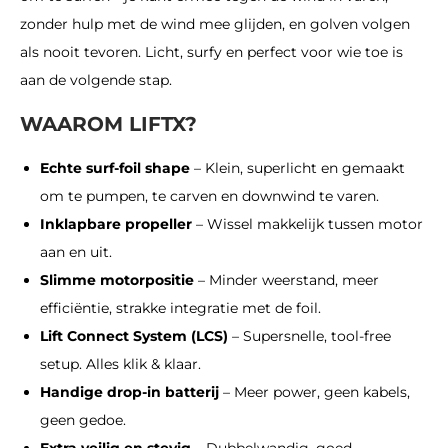
zonder hulp met de wind mee glijden, en golven volgen
als nooit tevoren. Licht, surfy en perfect voor wie toe is
aan de volgende stap.
WAAROM LIFTX?
Echte surf-foil shape
– Klein, superlicht en gemaakt
om te pumpen, te carven en downwind te varen.
Inklapbare propeller
– Wissel makkelijk tussen motor
aan en uit.
Slimme motorpositie
– Minder weerstand, meer
efficiëntie, strakke integratie met de foil.
Lift Connect System (LCS)
– Supersnelle, tool-free
setup. Alles klik & klaar.
Handige drop-in batterij
– Meer power, geen kabels,
geen gedoe.
Extra veilig en stevig
– Dubbelwandig, goed