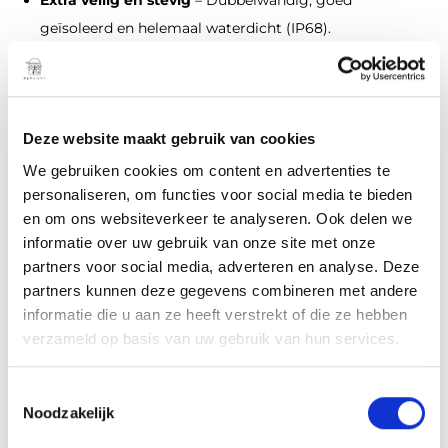
geïsoleerd en helemaal waterdicht (IP68).
Stille motor
– Voor een rustige, relaxte ride zonder
herrie.
WELKE LIFTX PAST BIJ JOU?
Deze website maakt gebruik van cookies
We gebruiken cookies om content en advertenties te
LIFTX 4’3
personaliseren, om functies voor social media te bieden
en om ons websiteverkeer te analyseren. Ook delen we
Voor gevorderde surfers die houden van snelheid en
informatie over uw gebruik van onze site met onze
directe controle. Klein, wendbaar en gemaakt voor snelle
partners voor social media, adverteren en analyse. Deze
bochten en vloeiend schakelen tussen met en zonder
partners kunnen deze gegevens combineren met andere
motor. Voelt aan als een prone surf foil, maar dan met
informatie die u aan ze heeft verstrekt of die ze hebben
verzameld op basis van uw gebruik van hun services.
power.
LIFTX 4’8
T
Noodzakelijk
Een fijne allrounder. Iets langer en stabieler, maar nog
o
e
steeds speels en levendig. Perfect voor upwind varen,