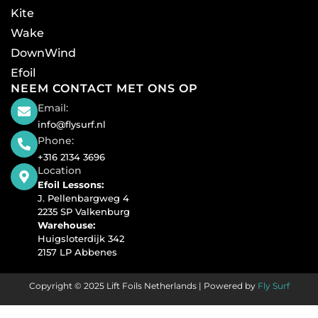
Kite
Wake
DownWind
Efoil
NEEM CONTACT MET ONS OP
Email:
info@flysurf.nl
Phone:
+316 2134 3696
Location
Efoil Lessons:
J. Pellenbargweg 4
2235 SP Valkenburg
Warehouse:
Huigsloterdijk 342
2157 LP Abbenes
Copyright © 2025 Lift Foils Netherlands | Powered by
Fly Surf