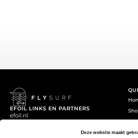
QU
Ho
EFOIL LINKS EN PARTNERS
Sho
efoil.nl
War
efoilracing.nl
efoil.racing
Priv
Deze website maakt gebru