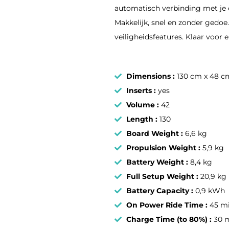
automatisch verbinding met je e
Makkelijk, snel en zonder gedoe. 
veiligheidsfeatures. Klaar voor e
Dimensions :
130 cm x 48 cm 
Inserts :
yes
Volume :
42
Length :
130
Board Weight :
6,6 kg
Propulsion Weight :
5,9 kg
Battery Weight :
8,4 kg
Full Setup Weight :
20,9 kg
Battery Capacity :
0,9 kWh
On Power Ride Time :
45 m
Charge Time (to 80%) :
30 