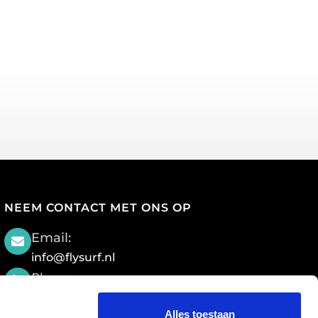
NEEM CONTACT MET ONS OP
Email:
info@flysurf.nl
Phone:
+316 2134 3696
Alles toestaan
Location