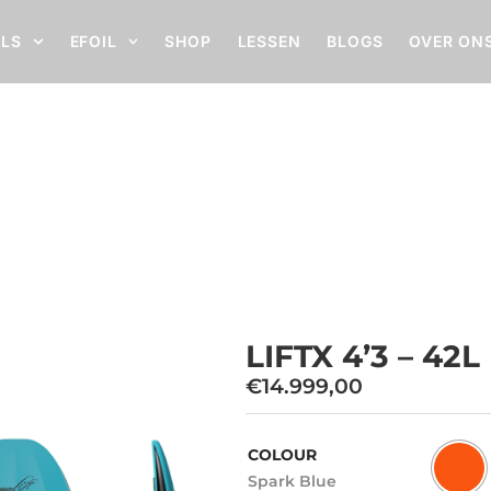
ILS
EFOIL
SHOP
LESSEN
BLOGS
OVER ON
LIFTX 4’3 – 42L
Home
LIFTX 4’3 – 42L
LIFTX 4’3 – 42L
€
14.999,00
COLOUR
Spark Blue