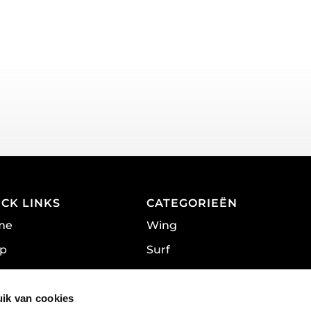
ICK LINKS
CATEGORIEËN
me
Wing
p
Surf
ranty
Kite
acy Policy
Wake
ik van cookies