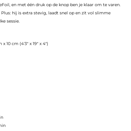
Foil, en met één druk op de knop ben je klaar om te varen.
Plus: hij is extra stevig, laadt snel op en zit vol slimme
lke sessie.
x 10 cm (4'3" x 19" x 4")
in
min