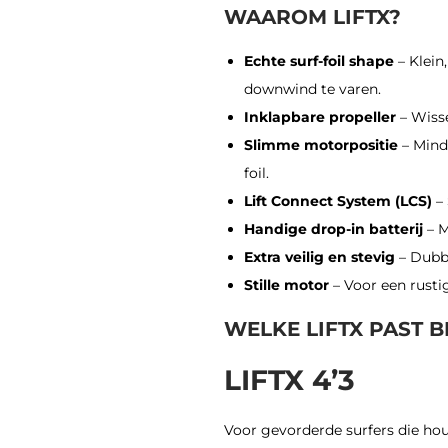
WAAROM LIFTX?
Echte surf-foil shape
– Klein
downwind te varen.
Inklapbare propeller
– Wisse
Slimme motorpositie
– Minde
foil.
Lift Connect System (LCS)
– 
Handige drop-in batterij
– M
Extra veilig en stevig
– Dubbe
Stille motor
– Voor een rustig
WELKE LIFTX PAST B
LIFTX 4’3
Voor gevorderde surfers die hou