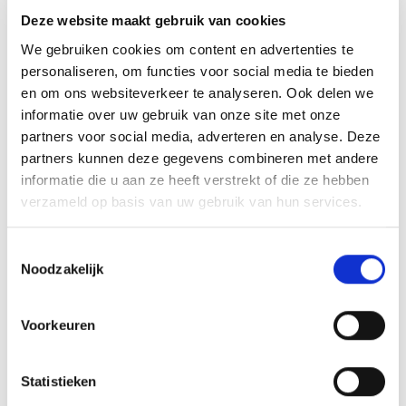
Deze website maakt gebruik van cookies
TOEVOEGEN AAN
WINKELWAGEN
We gebruiken cookies om content en advertenties te
personaliseren, om functies voor social media te bieden
en om ons websiteverkeer te analyseren. Ook delen we
informatie over uw gebruik van onze site met onze
High‑end eFoil met
partners voor social media, adverteren en analyse. Deze
partners kunnen deze gegevens combineren met andere
carbon precisie,
informatie die u aan ze heeft verstrekt of die ze hebben
verzameld op basis van uw gebruik van hun services.
kracht & comfort
T
Noodzakelijk
o
De JetWave Carbon 75 voelt licht aan en stuurt strak. Bij
e
de Performance Set krijg je een full‑carbon board van 75
s
Voorkeuren
liter en de eFoil Power Module 80C. Deze heeft een 6 kW
t
jet-drive propulsion op een carbon mast voor directe,
e
stille acceleratie. De Sport Set biedt juist nét iets meer
m
Statistieken
m
comfort en stabiliteit dankzij de kortere 75 cm aluminium