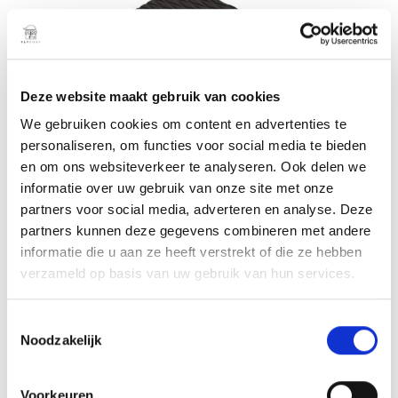
Deze website maakt gebruik van cookies
We gebruiken cookies om content en advertenties te
personaliseren, om functies voor social media te bieden
en om ons websiteverkeer te analyseren. Ook delen we
informatie over uw gebruik van onze site met onze
partners voor social media, adverteren en analyse. Deze
partners kunnen deze gegevens combineren met andere
informatie die u aan ze heeft verstrekt of die ze hebben
Full Range Battery Gen5
verzameld op basis van uw gebruik van hun services.
€
4.750,00
T
TOEVOEGEN AAN
Noodzakelijk
WINKELWAGEN
o
e
s
Voorkeuren