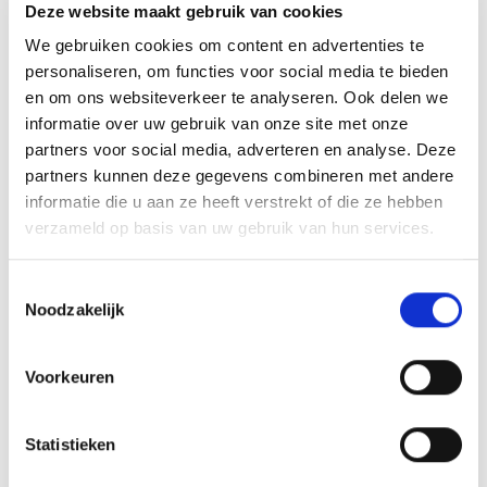
COLOUR
Deze website maakt gebruik van cookies
Jet Black
We gebruiken cookies om content en advertenties te
personaliseren, om functies voor social media te bieden
en om ons websiteverkeer te analyseren. Ook delen we
informatie over uw gebruik van onze site met onze
partners voor social media, adverteren en analyse. Deze
partners kunnen deze gegevens combineren met andere
TOEVOEGEN AAN
WINKELWAGEN
informatie die u aan ze heeft verstrekt of die ze hebben
verzameld op basis van uw gebruik van hun services.
T
4’4 21L High-Performance Prone
Noodzakelijk
o
Board
e
s
Het
4’4 21L
Brian Grubb Pro Model is de grote broer van
Voorkeuren
t
de 4’0 18L. Het heeft dezelfde vorm als de 4’0 18L, maar
e
met extra lengte, breedte en volume, waardoor het
m
Statistieken
makkelijker is voor zwaardere foilers of
m