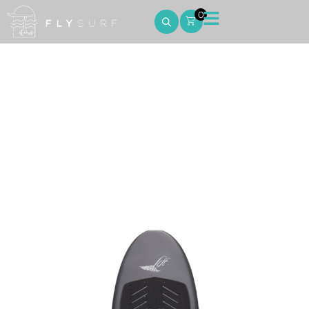
0
4’4 x 21L Wake / Tow
Home
4’4 x 21L Wake / Tow