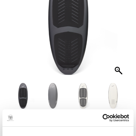
4’4 x 21L Wake / Tow
€
2.090,00