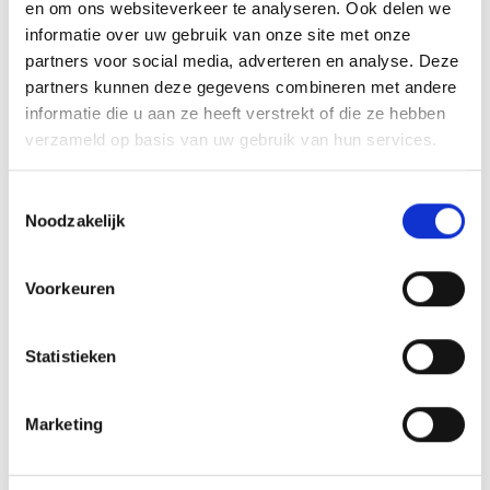
en om ons websiteverkeer te analyseren. Ook delen we
informatie over uw gebruik van onze site met onze
partners voor social media, adverteren en analyse. Deze
partners kunnen deze gegevens combineren met andere
informatie die u aan ze heeft verstrekt of die ze hebben
verzameld op basis van uw gebruik van hun services.
T
Noodzakelijk
5’4 x 70L Wing
o
e
€
2.290,00
s
Voorkeuren
Opties
t
selecteren
e
m
Statistieken
m
i
Marketing
n
g
s