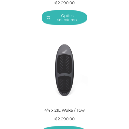
€
2.090,00
Opties
selecteren
4’4 x 21L Wake / Tow
€
2.090,00