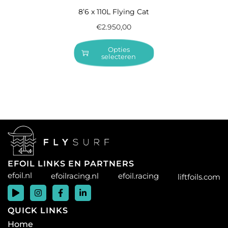
8’6 x 110L Flying Cat
€
2.950,00
Opties
selecteren
EFOIL LINKS EN PARTNERS
efoil.nl
efoilracing.nl
efoil.racing
liftfoils.com
QUICK LINKS
Home