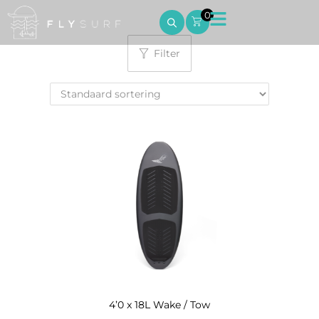
0
Filter
4’0 x 18L Wake / Tow