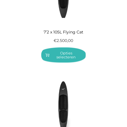
7’2 x 105L Flying Cat
€
2.500,00
Opties
selecteren