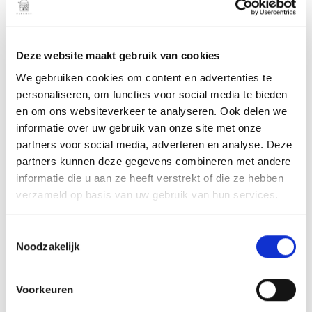
Lees verder
Deze website maakt gebruik van cookies
We gebruiken cookies om content en advertenties te
personaliseren, om functies voor social media te bieden
Niet op voorraad
en om ons websiteverkeer te analyseren. Ook delen we
informatie over uw gebruik van onze site met onze
partners voor social media, adverteren en analyse. Deze
partners kunnen deze gegevens combineren met andere
informatie die u aan ze heeft verstrekt of die ze hebben
verzameld op basis van uw gebruik van hun services.
T
Noodzakelijk
LIFT5 F Sport 4’9 – 67L
o
e
s
Lees verder
Voorkeuren
t