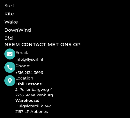
Surf
Kite
Wake
DownWind
Efoil
NEEM CONTACT MET ONS OP
Email:
info@flysurf.nl
Phone:
+316 2134 3696
Location
Efoil Lessons:
J. Pellenbargweg 4
2235 SP Valkenburg
Warehouse:
Huigsloterdijk 342
2157 LP Abbenes
Copyright © 2025 Lift Foils Netherlands | Powered by
Fly Surf