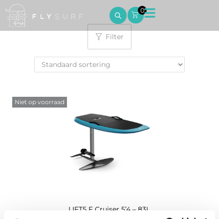
0
Filter
Niet op voorraad
LIFT5 F Cruiser 5’4 – 83L