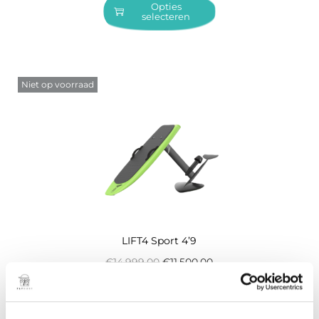
Opties
selecteren
Niet op voorraad
LIFT4 Sport 4’9
€
14.999,00
€
11.500,00
Opties
selecteren