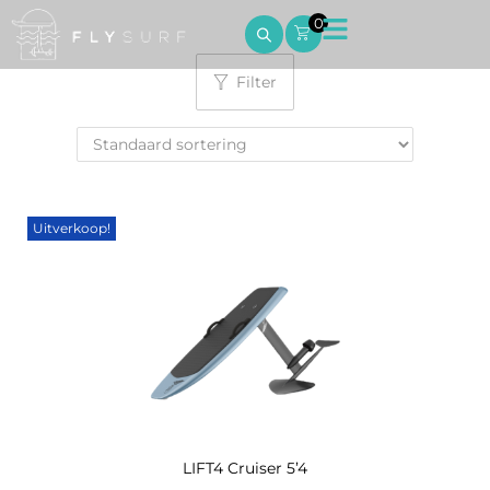
0
Filter
Uitverkoop!
LIFT4 Cruiser 5’4