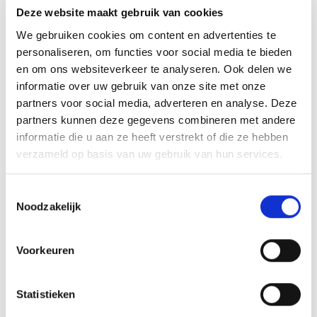
Deze website maakt gebruik van cookies
We gebruiken cookies om content en advertenties te
personaliseren, om functies voor social media te bieden
en om ons websiteverkeer te analyseren. Ook delen we
informatie over uw gebruik van onze site met onze
partners voor social media, adverteren en analyse. Deze
partners kunnen deze gegevens combineren met andere
informatie die u aan ze heeft verstrekt of die ze hebben
verzameld op basis van uw gebruik van hun services.
T
Noodzakelijk
LIFT5 Cruiser 5’4 – 83L
o
e
€
15.999,00
s
Voorkeuren
Opties
t
selecteren
e
m
Statistieken
m