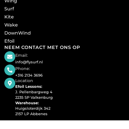
Wing
Surf
Kite
Wake
DownWind
Efoil
NEEM CONTACT MET ONS OP
Email:
info@flysurf.nl
Phone:
+316 2134 3696
Location
Efoil Lessons:
J. Pellenbargweg 4
2235 SP Valkenburg
Warehouse:
Huigsloterdijk 342
2157 LP Abbenes
Copyright © 2025 Lift Foils Netherlands | Powered by
Fly Surf