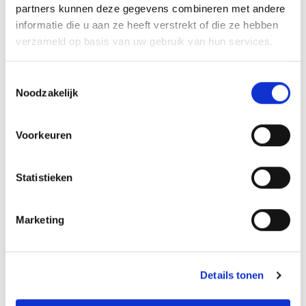
Opties
partners kunnen deze gegevens combineren met andere
selecteren
informatie die u aan ze heeft verstrekt of die ze hebben
verzameld op basis van uw gebruik van hun services.
T
Niet op voorraad
Noodzakelijk
o
e
s
Voorkeuren
t
e
m
Statistieken
m
i
Marketing
n
LIFT4 Sport 4’9
g
€
14.999,00
€
11.500,00
s
Details tonen
s
Opties
selecteren
e