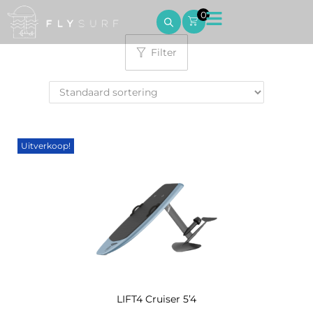
0
Filter
Uitverkoop!
LIFT4 Cruiser 5’4