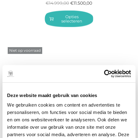
€
14.999,00
€
11.500,00
Opties
selecteren
Niet op voorraad
Deze website maakt gebruik van cookies
We gebruiken cookies om content en advertenties te
personaliseren, om functies voor social media te bieden
LIFT4 Pro 4’2
en om ons websiteverkeer te analyseren. Ook delen we
€
14.999,00
€
11.500,00
informatie over uw gebruik van onze site met onze
partners voor social media, adverteren en analyse. Deze