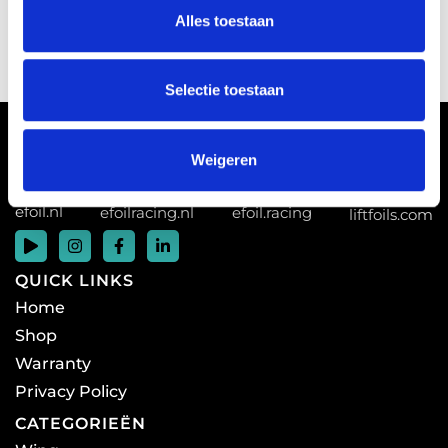
l
Alles toestaan
e
c
t
Selectie toestaan
i
e
Weigeren
EFOIL LINKS EN PARTNERS
efoil.nl
efoilracing.nl
efoil.racing
liftfoils.com
QUICK LINKS
Home
Shop
Warranty
Privacy Policy
CATEGORIEËN